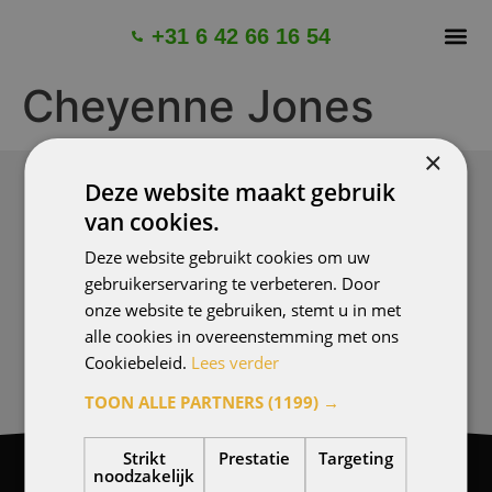
+31 6 42 66 16 54
OVER 
GARANTI
Cheyenne Jones
×
Deze website maakt gebruik
DRINGEND EEN WESPENBESTRIJDER NODIG?
van cookies.
+31 6 42 66 16 54
Deze website gebruikt cookies om uw
gebruikerservaring te verbeteren. Door
Binnen 24 uur een afspraak.
onze website te gebruiken, stemt u in met
alle cookies in overeenstemming met ons
BEL NU!
Cookiebeleid.
Lees verder
TOON ALLE PARTNERS
(1199) →
Strikt
Prestatie
Targeting
noodzakelijk