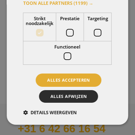
TOON ALLE PARTNERS
(1199) →
Strikt
Prestatie
Targeting
noodzakelijk
Functioneel
Wespen bestrijden
MEER INFO
ALLES ACCEPTEREN
ALLES AFWIJZEN
DETAILS WEERGEVEN
DRINGEND EEN WESPENBESTRIJDER NODIG?
+31 6 42 66 16 54