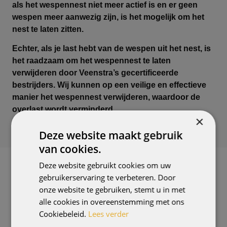
als het wespennest niet meer actief is en er geen
wespen meer aanwezig zijn, is het mogelijk om het
nest te laten zitten.
Echter, als je last hebt van de wespen uit het nest, is
het raadzaam om het wespennest te laten
verwijderen door Veenstra’s gecertificeerde
bestrijders. Wij kunnen op een veilige en effectieve
manier het wespennest verwijderen, waardoor de
overlast wordt verminderd.
×
Deze website maakt gebruik
van cookies.
Deze website gebruikt cookies om uw
MEER INFORMATIE
gebruikerservaring te verbeteren. Door
Gerelateerde
onze website te gebruiken, stemt u in met
alle cookies in overeenstemming met ons
onderwerpen
Cookiebeleid.
Lees verder