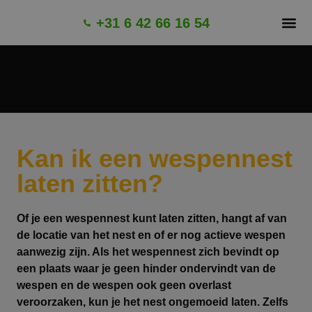
+31 6 42 66 16 54
OVER 
GARANTI
Kan ik een wespennest
laten zitten?
Of je een wespennest kunt laten zitten, hangt af van
de locatie van het nest en of er nog actieve wespen
aanwezig zijn. Als het wespennest zich bevindt op
een plaats waar je geen hinder ondervindt van de
wespen en de wespen ook geen overlast
veroorzaken, kun je het nest ongemoeid laten. Zelfs