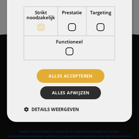
BEL NU!
Strikt
Prestatie
Targeting
noodzakelijk
Functioneel
ALLES ACCEPTEREN
Raadhuisstraat 104
6336VN Hulsberg
ALLES AFWIJZEN
DETAILS WEERGEVEN
wespennest verwijderen maastricht
|
wespennest verwijderen heerlen
|
wespennest verwijderen valkenburg
|
wespennest verwijderen kerkrade
|
wespennest