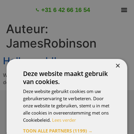
+31 6 42 66 16 54
OVER 
GARANTI
Auteur:
JamesRobinson
Hello world!
×
Deze website maakt gebruik
Welcome to WordPress. This is your first post. Edit or
van cookies.
delete it, then start writing!
Deze website gebruikt cookies om uw
gebruikerservaring te verbeteren. Door
onze website te gebruiken, stemt u in met
DRINGEND EEN WESPENBESTRIJDER NODIG?
+31 6 42 66 16 54
alle cookies in overeenstemming met ons
Cookiebeleid.
Lees verder
Binnen 24 uur een afspraak.
TOON ALLE PARTNERS
(1199) →